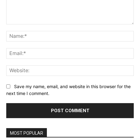
Comment:
Na
Ema
Web
Save my name, email, and website in this browser for the
next time I comment.
MOST POPULAR