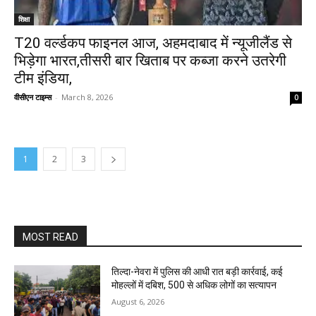
शिक्षा
T20 वर्ल्डकप फाइनल आज, अहमदाबाद में न्यूजीलैंड से
भिड़ेगा भारत,तीसरी बार खिताब पर कब्जा करने उतरेगी
टीम इंडिया,
वीसीएन टाइम्स
-
March 8, 2026
0
1
2
3
MOST READ
तिल्दा-नेवरा में पुलिस की आधी रात बड़ी कार्रवाई, कई
मोहल्लों में दबिश, 500 से अधिक लोगों का सत्यापन
August 6, 2026