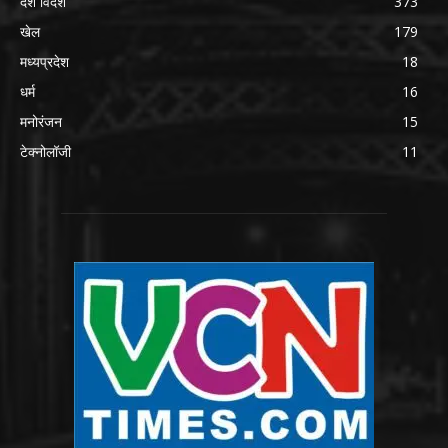
देश विदेश
373
खेल
179
मध्यप्रदेश
18
धर्म
16
मनोरंजन
15
टेक्नोलॉजी
11