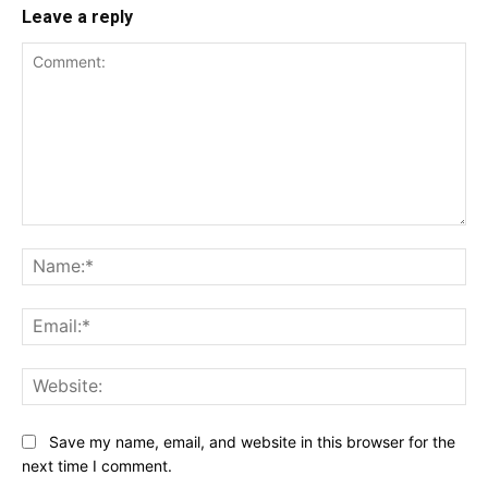
Leave a reply
Comment:
Na
Ema
Web
Save my name, email, and website in this browser for the
next time I comment.