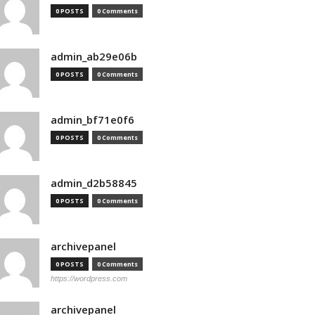
0 POSTS
0 Comments
admin_ab29e06b
0 POSTS
0 Comments
admin_bf71e0f6
0 POSTS
0 Comments
admin_d2b58845
0 POSTS
0 Comments
archivepanel
0 POSTS
0 Comments
https://wordpress.com
archivepanel