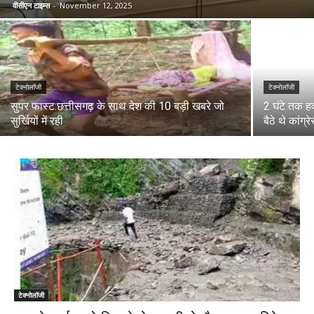
वीसीएन टाइम्स
-
November 12, 2025
टेक्नोलॉजी
टेक्नोलॉजी
सुपर फास्ट:छत्तीसगढ़ के साथ देश की 10 बड़ी खबरे जो
2 घंटे तक हव
सुर्खियों में रही
बैठे थे कांग
टेक्नोलॉजी