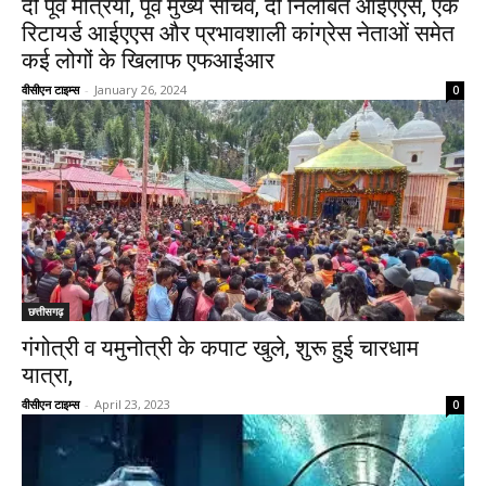
दो पूर्व मंत्रियों, पूर्व मुख्य सचिव, दो निलंबित आईएएस, एक
रिटायर्ड आईएएस और प्रभावशाली कांग्रेस नेताओं समेत
कई लोगों के खिलाफ एफआईआर
वीसीएन टाइम्स
-
January 26, 2024
0
छत्तीसगढ़
गंगोत्री व यमुनोत्री के कपाट खुले, शुरू हुई चारधाम
यात्रा,
वीसीएन टाइम्स
-
April 23, 2023
0