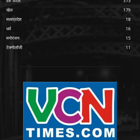
देश विदेश
373
खेल
179
मध्यप्रदेश
18
धर्म
16
मनोरंजन
15
टेक्नोलॉजी
11