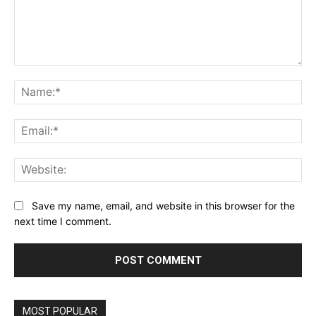
Comment:
Na
Ema
Web
Save my name, email, and website in this browser for the
next time I comment.
MOST POPULAR