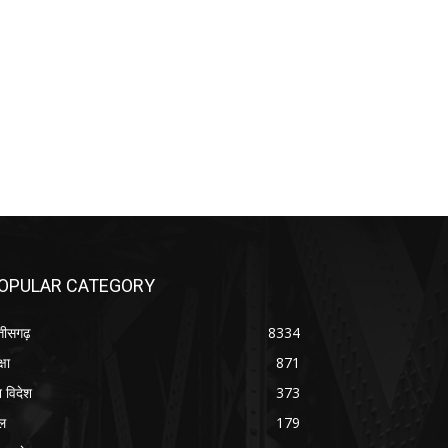
OPULAR CATEGORY
्तीसगढ़
8334
्षा
871
श विदेश
373
ल
179