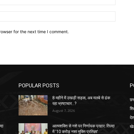
Website:
rowser for the next time I comment.
POPULAR POSTS
P
8 महीने में उखड़ी सड़क, अब मलबे से ढंक
छत
रहा भ्रष्टाचार…?
शिक
August 7, 2026
दे
खे
्दा
आत्मशक्ति से नशे पर निर्णायक प्रहार: तिल्दा
में ’10 करोड़ नशा मुक्ति प्रतिज्ञा’