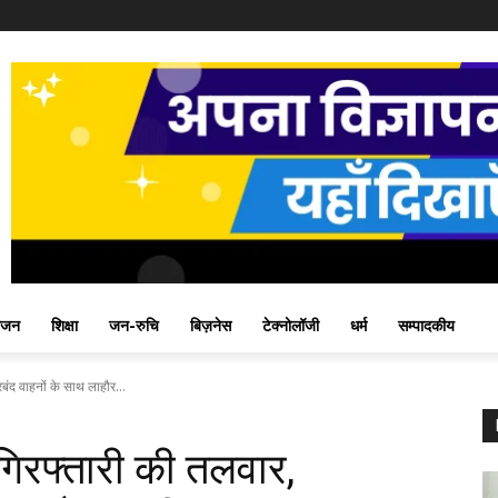
ंजन
शिक्षा
जन-रुचि
बिज़नेस
टेक्नोलॉजी
धर्म
सम्पादकीय
ंद वाहनों के साथ लाहौर...
िरफ्तारी की तलवार,