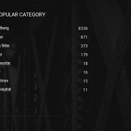
OPULAR CATEGORY
्तीसगढ़
8336
्षा
871
श विदेश
373
ल
179
्यप्रदेश
18
म
16
ोरंजन
15
क्नोलॉजी
11