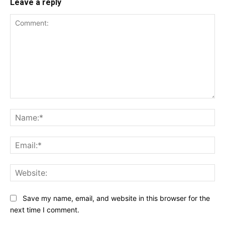
Leave a reply
Comment:
Na
Ema
Web
Save my name, email, and website in this browser for the
next time I comment.