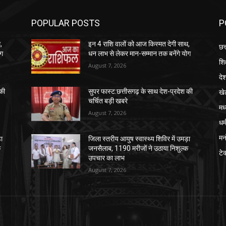
POPULAR POSTS
P
,
इन 4 राशि वालों को आज किस्मत देगी साथ,
छत
ोग
धन लाभ से लेकर मान-सम्मान तक बनेंगे योग
शिक
August 7, 2026
दे
खे
की
सुपर फास्ट:छत्तीसगढ़ के साथ देश-प्रदेश की
चर्चित बड़ी खबरे
मध
August 7, 2026
धर्
मन
़ा
जिला स्तरीय आयुष स्वास्थ्य शिविर में उमड़ा
क
जनसैलाब, 1190 मरीजों ने उठाया निशुल्क
टे
उपचार का लाभ
August 7, 2026