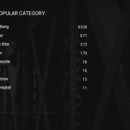
OPULAR CATEGORY
्तीसगढ़
8338
्षा
871
श विदेश
373
ल
179
्यप्रदेश
18
म
16
ोरंजन
15
क्नोलॉजी
11