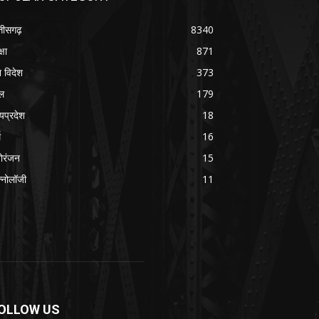
्तीसगढ़
8340
्षा
871
श विदेश
373
ल
179
्यप्रदेश
18
म
16
ोरंजन
15
क्नोलॉजी
11
OLLOW US