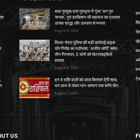
बाबा गुरमुख दास गुरुद्वारा में गूंजा ‘धन गुरु
छत
काश
नानक’, गुरु हरकिशन जी महाराज का प्रकाश
शिक
उत्सव श्रद्धा और उल्लास से मनाया
August 8, 2026
दे
खे
तिल्दा-नेवरा पुलिस की बड़ी कार्रवाई:बाइक
त
चोर गिरोह का पर्दाफाश, ‘अजीत जोगी’ समेत
मध
तीन गिरफ्तार, 5 चोरी की मोटरसाइकिलें
धर्
बरामद
August 8, 2026
मन
टे
,
इन 4 राशि वालों को आज किस्मत देगी साथ,
ोग
धन लाभ से लेकर मान-सम्मान तक बनेंगे योग
August 7, 2026
OUT US
F