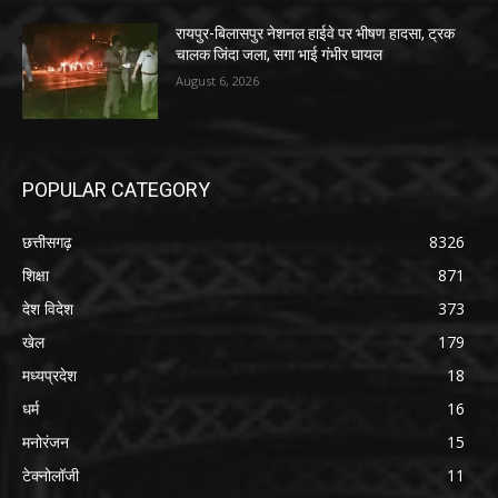
रायपुर-बिलासपुर नेशनल हाईवे पर भीषण हादसा, ट्रक
चालक जिंदा जला, सगा भाई गंभीर घायल
August 6, 2026
POPULAR CATEGORY
छत्तीसगढ़
8326
शिक्षा
871
देश विदेश
373
खेल
179
मध्यप्रदेश
18
धर्म
16
मनोरंजन
15
टेक्नोलॉजी
11