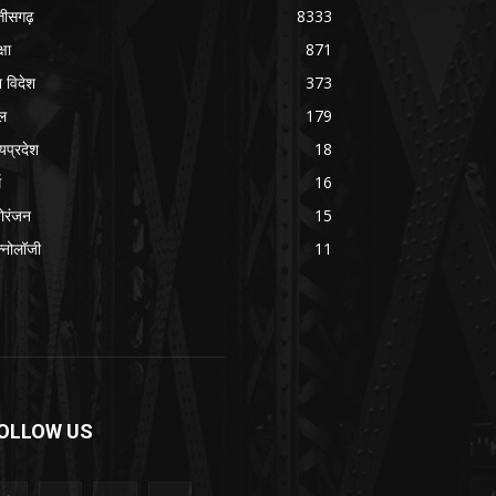
्तीसगढ़
8333
्षा
871
श विदेश
373
ल
179
्यप्रदेश
18
म
16
ोरंजन
15
क्नोलॉजी
11
OLLOW US