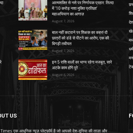
्दा
आत्मशक्ति से नशे पर निर्णायक प्रहार: तिल्दा
छत
में ’10 करोड़ नशा मुक्ति प्रतिज्ञा’
शिक
महाअभियान का आगाज़
August 7, 2026
दे
खे
बाल नहीं कटवाने पर शिक्षक का कहर! दो
छात्रों को डंडे से पीटने का आरोप, एक की
मध
बिगड़ी तबीयत
धर्
August 7, 2026
मन
रे
इन 5 राशि वालों का भाग्य रहेगा मजबूत, सारे
टे
अटके काम होंगे पूरे
August 6, 2026
OUT US
F
imes एक आधुनिक न्यूज़ प्लेटफ़ॉर्म है जो आपको देश-दुनिया की ताज़ा और