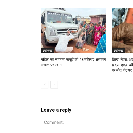
छत्तीसगढ़
छत्तीसगढ़
महिला स्व-सहायता समूहों की 48 महिलाएं अध्ययन
तिल्दा-नेवरा: अद
भ्रमण पर रवाना
हादसा.हाईवा की
पर मौत, गेट पर
Leave a reply