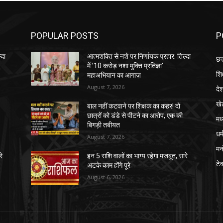
POPULAR POSTS
P
्दा
आत्मशक्ति से नशे पर निर्णायक प्रहार: तिल्दा
छत
में ’10 करोड़ नशा मुक्ति प्रतिज्ञा’
शिक
महाअभियान का आगाज़
August 7, 2026
दे
खे
बाल नहीं कटवाने पर शिक्षक का कहर! दो
छात्रों को डंडे से पीटने का आरोप, एक की
मध
बिगड़ी तबीयत
धर्
August 7, 2026
मन
रे
इन 5 राशि वालों का भाग्य रहेगा मजबूत, सारे
टे
अटके काम होंगे पूरे
August 6, 2026