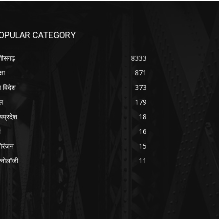
OPULAR CATEGORY
्तीसगढ़
8333
्षा
871
श विदेश
373
ल
179
्यप्रदेश
18
म
16
ोरंजन
15
क्नोलॉजी
11