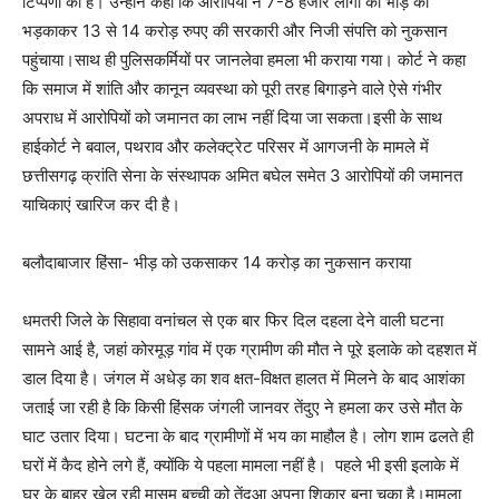
टिप्पणी की है। उन्होंने कहा कि आरोपियों ने 7-8 हजार लोगों की भीड़ को
भड़काकर 13 से 14 करोड़ रुपए की सरकारी और निजी संपत्ति को नुकसान
पहुंचाया।साथ ही पुलिसकर्मियों पर जानलेवा हमला भी कराया गया। कोर्ट ने कहा
कि समाज में शांति और कानून व्यवस्था को पूरी तरह बिगाड़ने वाले ऐसे गंभीर
अपराध में आरोपियों को जमानत का लाभ नहीं दिया जा सकता।इसी के साथ
हाईकोर्ट ने बवाल, पथराव और कलेक्ट्रेट परिसर में आगजनी के मामले में
छत्तीसगढ़ क्रांति सेना के संस्थापक अमित बघेल समेत 3 आरोपियों की जमानत
याचिकाएं खारिज कर दी है।
बलौदाबाजार हिंसा- भीड़ को उकसाकर 14 करोड़ का नुकसान कराया
धमतरी जिले के सिहावा वनांचल से एक बार फिर दिल दहला देने वाली घटना
सामने आई है, जहां कोरमूड़ गांव में एक ग्रामीण की मौत ने पूरे इलाके को दहशत में
डाल दिया है। जंगल में अधेड़ का शव क्षत-विक्षत हालत में मिलने के बाद आशंका
जताई जा रही है कि किसी हिंसक जंगली जानवर तेंदुए ने हमला कर उसे मौत के
घाट उतार दिया। घटना के बाद ग्रामीणों में भय का माहौल है। लोग शाम ढलते ही
घरों में कैद होने लगे हैं, क्योंकि ये पहला मामला नहीं है। पहले भी इसी इलाके में
घर के बाहर खेल रही मासूम बच्ची को तेंदुआ अपना शिकार बना चुका है।मामला