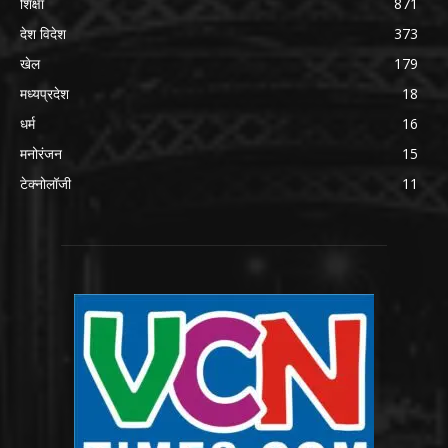
शिक्षा
871
देश विदेश
373
खेल
179
मध्यप्रदेश
18
धर्म
16
मनोरंजन
15
टेक्नोलॉजी
11