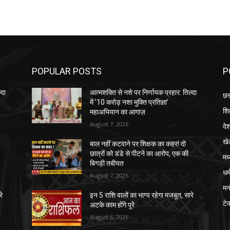
POPULAR POSTS
P
्दा
आत्मशक्ति से नशे पर निर्णायक प्रहार: तिल्दा
छत
में ’10 करोड़ नशा मुक्ति प्रतिज्ञा’
शिक
महाअभियान का आगाज़
August 7, 2026
दे
खे
बाल नहीं कटवाने पर शिक्षक का कहर! दो
छात्रों को डंडे से पीटने का आरोप, एक की
मध
बिगड़ी तबीयत
धर्
August 7, 2026
मन
रे
इन 5 राशि वालों का भाग्य रहेगा मजबूत, सारे
टे
अटके काम होंगे पूरे
August 6, 2026