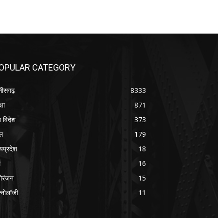
OPULAR CATEGORY
्तीसगढ़
8333
्षा
871
श विदेश
373
ल
179
्यप्रदेश
18
म
16
ोरंजन
15
क्नोलॉजी
11