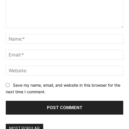
Comment:
Na
Ema
Web
Save my name, email, and website in this browser for the
next time I comment.
MOST POPULAR