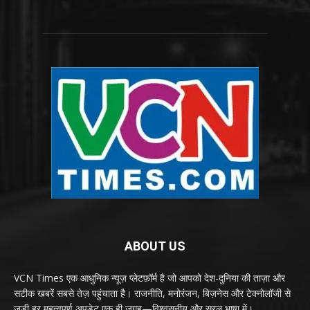
ABOUT US
VCN Times एक आधुनिक न्यूज़ प्लेटफ़ॉर्म है जो आपको देश-दुनिया की ताज़ा और
सटीक खबरें सबसे तेज़ पहुंचाता है। राजनीति, मनोरंजन, बिज़नेस और टेक्नोलॉजी से
जुड़ी हर महत्वपूर्ण अपडेट एक ही जगह—विश्वसनीय और सरल भाषा में।