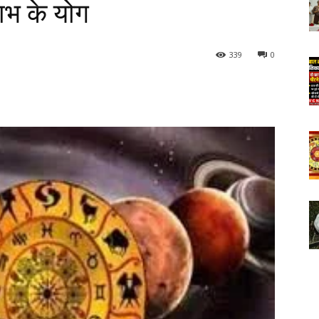
लाभ के योग
339
0