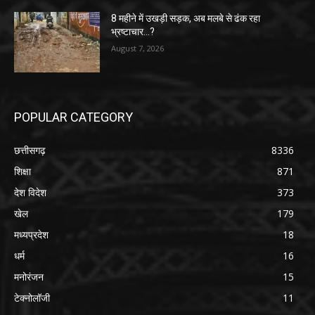
8 महीने में उखड़ी सड़क, अब मलबे से ढंक रहा
भ्रष्टाचार…?
August 7, 2026
POPULAR CATEGORY
छत्तीसगढ़
8336
शिक्षा
871
देश विदेश
373
खेल
179
मध्यप्रदेश
18
धर्म
16
मनोरंजन
15
टेक्नोलॉजी
11