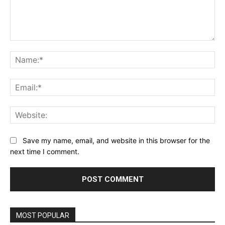
Comment:
Na
Ema
Web
Save my name, email, and website in this browser for the
next time I comment.
MOST POPULAR