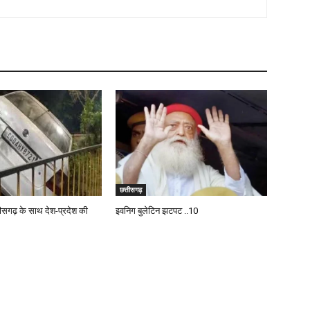
छत्तीसगढ़
तीसगढ़ के साथ देश-प्रदेश की
इवनिग बुलेटिन झटपट ..10