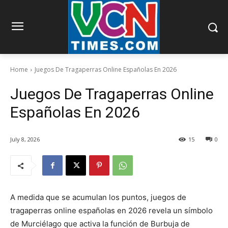
Home
Juegos De Tragaperras Online Españolas En 2026
Juegos De Tragaperras Online
Españolas En 2026
July 8, 2026
15
0
A medida que se acumulan los puntos, juegos de
tragaperras online españolas en 2026 revela un símbolo
de Murciélago que activa la función de Burbuja de