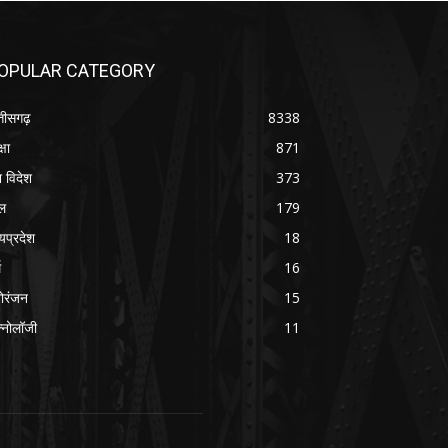
OPULAR CATEGORY
्तीसगढ़
8338
्षा
871
श विदेश
373
ल
179
्यप्रदेश
18
म
16
ोरंजन
15
क्नोलॉजी
11