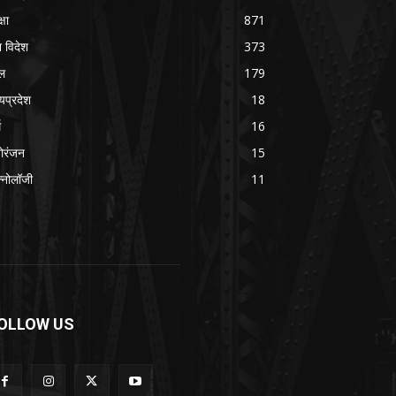
्षा
871
श विदेश
373
ल
179
्यप्रदेश
18
म
16
ोरंजन
15
क्नोलॉजी
11
OLLOW US