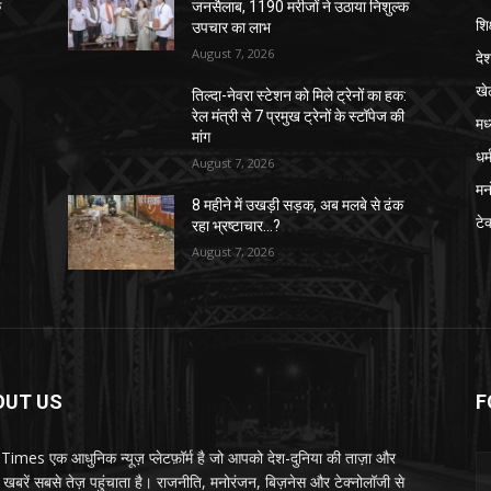
क
जनसैलाब, 1190 मरीजों ने उठाया निशुल्क
शिक
उपचार का लाभ
August 7, 2026
दे
खे
तिल्दा-नेवरा स्टेशन को मिले ट्रेनों का हक:
रेल मंत्री से 7 प्रमुख ट्रेनों के स्टॉपेज की
मध
मांग
धर्
August 7, 2026
मन
8 महीने में उखड़ी सड़क, अब मलबे से ढंक
टे
रहा भ्रष्टाचार…?
August 7, 2026
OUT US
F
imes एक आधुनिक न्यूज़ प्लेटफ़ॉर्म है जो आपको देश-दुनिया की ताज़ा और
खबरें सबसे तेज़ पहुंचाता है। राजनीति, मनोरंजन, बिज़नेस और टेक्नोलॉजी से