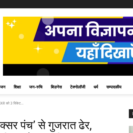
ंजन
शिक्षा
जन-रुचि
बिज़नेस
टेक्नोलॉजी
धर्म
सम्पादकीय
, KKR को 3 विकेट...
क्सर पंच’ से गुजरात ढेर,