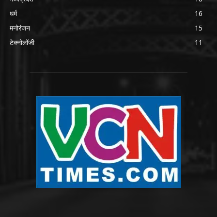
धर्म
16
मनोरंजन
15
टेक्नोलॉजी
11