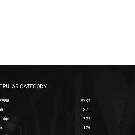
OPULAR CATEGORY
्तीसगढ़
8333
्षा
871
श विदेश
373
ल
179