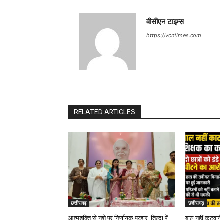
वीसीएन टाइम्स
https://vcntimes.com
RELATED ARTICLES
छत्तीसगढ़
छत्तीसगढ़
आत्मशक्ति से नशे पर निर्णायक प्रहार: तिल्दा में
बाल नहीं कटवाने