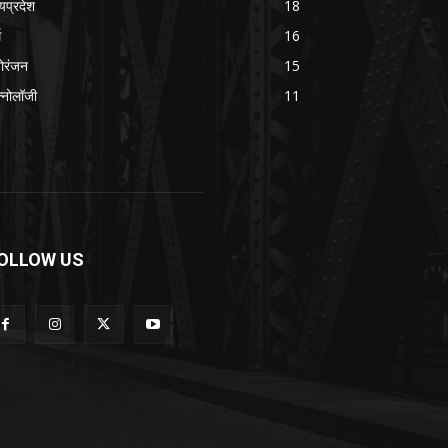
्यप्रदेश
18
म
16
ोरंजन
15
क्नोलॉजी
11
OLLOW US