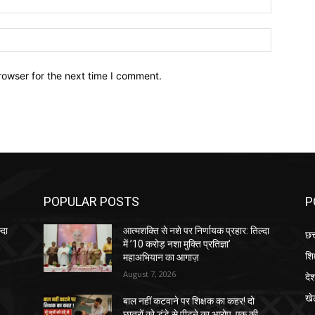
Website:
rowser for the next time I comment.
POPULAR POSTS
P
्दा
आत्मशक्ति से नशे पर निर्णायक प्रहार: तिल्दा
छत
में ’10 करोड़ नशा मुक्ति प्रतिज्ञा’
शिक
महाअभियान का आगाज़
August 7, 2026
दे
खे
बाल नहीं कटवाने पर शिक्षक का कहर! दो
छात्रों को डंडे से पीटने का आरोप, एक की