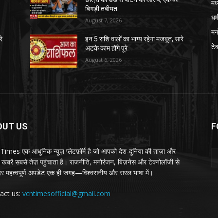
मध
बिगड़ी तबीयत
धर्
August 7, 2026
मन
रे
इन 5 राशि वालों का भाग्य रहेगा मजबूत, सारे
टे
अटके काम होंगे पूरे
August 6, 2026
OUT US
F
imes एक आधुनिक न्यूज़ प्लेटफ़ॉर्म है जो आपको देश-दुनिया की ताज़ा और
खबरें सबसे तेज़ पहुंचाता है। राजनीति, मनोरंजन, बिज़नेस और टेक्नोलॉजी से
 हर महत्वपूर्ण अपडेट एक ही जगह—विश्वसनीय और सरल भाषा में।
act us:
vcntimesofficial@gmail.com