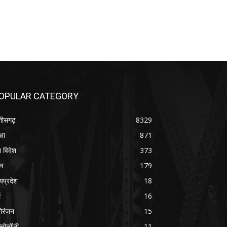
OPULAR CATEGORY
्तीसगढ़
8329
्षा
871
श विदेश
373
ल
179
्यप्रदेश
18
म
16
ोरंजन
15
क्नोलॉजी
11