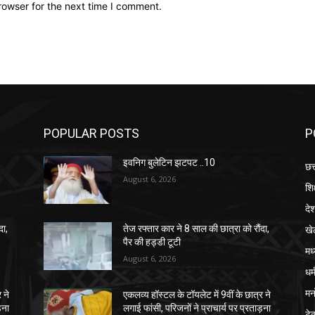
rowser for the next time I comment.
POPULAR POSTS
P
इवनिग बुलेटिन झटपट ..10
छत
August 6, 2026
शिक
दे
खे
दा,
तेज रफ्तार कार ने 8 साल की छात्रा को रौंदा,
पैर की हड्डी टूटी
मध
August 6, 2026
धर्
मन
 ने
एकलव्य हॉस्टल के टॉयलेट में 9वीं के छात्र ने
़ना
लगाई फांसी, परिजनों ने प्राचार्य पर प्रताड़ना
टे