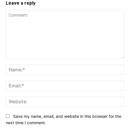
Leave a reply
Comment:
Na
Ema
Web
Save my name, email, and website in this browser for the
next time I comment.