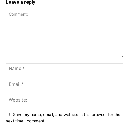
Leave a reply
Comment:
Na
Ema
Web
Save my name, email, and website in this browser for the
next time I comment.