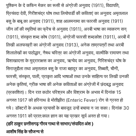
पुश्किन के दे कफिन मेकर का रूसी से अंग्रेजी अनुवाद (1911), विद्यापति,
प्रियंवदा देवी, गिरीशचंद्र घोष तथा लियोपार्डी की कविताएं का अनुवाद अमृतलाल
बसु के बाबू का अनुवाद (1911), शाह आलमनामा का फारसी अनुवाद (1911)
जीन लॉ की स्मृतियां का फ्रेंच से अनुवाद (1911), अरबी भाषा का व्याकरण सन्
(1911), संस्कृत शब्द कोष (1911), अंग्रेजी फारसी शब्दकोश (1911), अरबी में
लिखी अलफख्री का अंग्रेजी अनुवाद (1913), अनेक ताम्रपत्रों तथा अरबी
शिलालेखों का पाठोद्धार, नैषध चरित्र का अंग्रेजी अनुवाद, वाल्मीकि रामायण तथा
विशाखादत्ता के मुद्राराक्षस का अनुवाद, ऋग्वेद का अनुवाद, गिरिशचंद्र घोष के
सिराजुद्दौला तथा अमृतलाल बसु के राजा बहादुर का अनुवाद, तिब्बती, चीनी,
फारसी, संस्कृत, पाली, प्राकृत आदि भाषाओं तथा उनके साहित्य पर लिखी उनकी
अनेक कृतियां, ग्रीक भाषा की अनेक कविताओं का अंग्रेजी में छंदबद्ध अनुवाद
(प्रकाशित)। दिन रात कठोर परिश्रम और विश्राम के अभाव में दिनांक 15
अगस्त 1917 को हरिनाथ डे मोतीझीरा (Enteric Fever) रोग से ग्रस्त हो
गये। डॉक्टरों के अथक प्रयासों के बावजूद उन्हें बचाया न जा सका। दिनांक 30
अगस्त 1911 को प्रात:काल ज्ञान का यह प्रखर सूर्य अस्त हो गया।
(हरि ठाकुर छत्तीसगढ़ गौरव गाथा से साभार/संपादित अंश )
आशीष सिंह के सौजन्य से