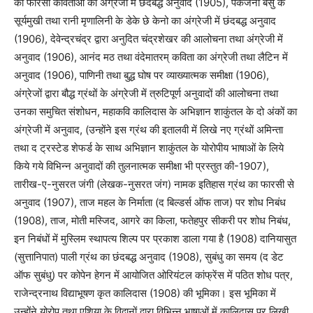
की फारसी कविताओं का अंग्रेजी में छंदबद्ध अनुवाद (1905), पंकजनी बसु के
सूर्यमुखी तथा रानी मृणालिनी के डेके छे केनो का अंग्रेजी में छंदबद्ध अनुवाद
(1906), देवेन्द्रचंद्र द्वारा अनुदित चंद्रशेखर की आलोचना तथा अंग्रेजी में
अनुवाद (1906), आनंद मठ तथा वंदेमातरम् कविता का अंग्रेजी तथा लैटिन में
अनुवाद (1906), पाणिनी तथा बुद्ध घोष पर व्याख्यात्मक समीक्षा (1906),
अंग्रेजों द्वारा बौद्ध ग्रंथों के अंग्रेजी में त्रुटिपूर्ण अनुवादों की आलोचना तथा
उनका समुचित संशोधन, महाकवि कालिदास के अभिज्ञान शाकुंतल के दो अंकों का
अंग्रेजी में अनुवाद, (उन्होंने इस ग्रंथ की इतालवी में लिखे नए ग्रंथों अमिन्ता
तथा द ट्रस्टेड शेफर्ड के साथ अभिज्ञान शाकुंतल के योरोपीय भाषाओं के लिये
किये गये विभिन्न अनुवादों की तुलनात्मक समीक्षा भी प्रस्तुत की-1907),
तारीख-ए-नुसरत जंगी (लेखक-नुसरत जंग) नामक इतिहास ग्रंथ का फारसी से
अनुवाद (1907), ताज महल के निर्माता (द बिल्डर्स ऑफ ताज) पर शोध निबंध
(1908), ताज, मोती मस्जिद, आगरे का किला, फतेहपुर सीकरी पर शोध निबंध,
इन निबंधों में मुस्लिम स्थापत्य शिल्प पर प्रकाश डाला गया है (1908) दानियासुत
(सुत्तानिपात) पाली ग्रंथ का छंदबद्ध अनुवाद (1908), सुबंधु का समय (द डेट
ऑफ सुबंधु) पर कोपेन हेगन में आयोजित ओरियंटल कांफ्रेंस में पठित शोध पत्र,
राजेन्द्रनाथ विद्याभूषण कृत कालिदास (1908) की भूमिका। इस भूमिका में
उन्होंने योरोप तथा एशिया के विद्वानों द्वारा विभिन्न भाषाओं में कालिदास पर लिखी