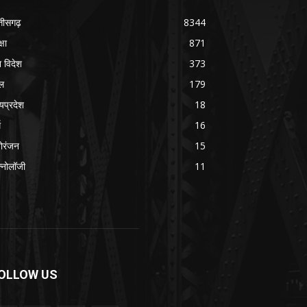
्तीसगढ़
8344
्षा
871
श विदेश
373
ल
179
्यप्रदेश
18
म
16
ोरंजन
15
क्नोलॉजी
11
OLLOW US