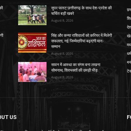
की
सुपर फास्ट:छत्तीसगढ़ के साथ देश-प्रदेश की
छत
चर्चित बड़ी खबरे
शिक
August 8, 2026
दे
खे
ेगी
सिंह और कन्या राशिवालों को करियर में मिलेगी
सफलता, नई जिम्मेदारियां बढ़ाएंगी मान-
मध
सम्मान
धर्
August 8, 2026
मन
सावन में आस्था का संगम बना लखना
सोमनाथ, शिवभक्तों की उमड़ी भीड़
टे
August 8, 2026
OUT US
F