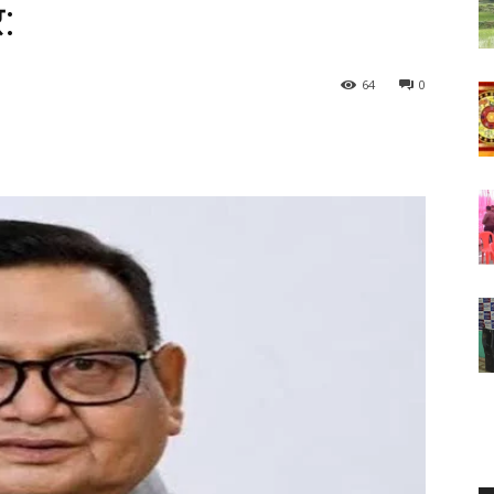
:
64
0