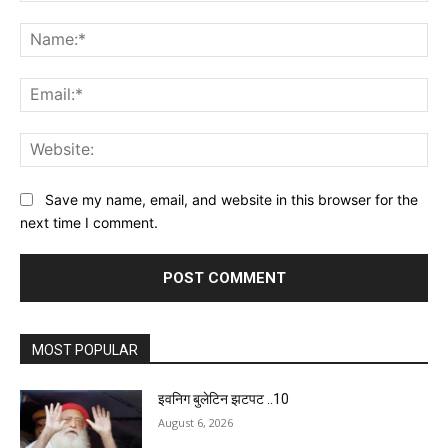
Comment:
Na
Ema
Web
Save my name, email, and website in this browser for the
next time I comment.
MOST POPULAR
इवनिग बुलेटिन झटपट ..10
August 6, 2026