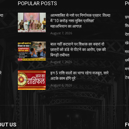
POPULAR POSTS
P
्दा
आत्मशक्ति से नशे पर निर्णायक प्रहार: तिल्दा
छत
में ’10 करोड़ नशा मुक्ति प्रतिज्ञा’
शिक
महाअभियान का आगाज़
August 7, 2026
दे
खे
बाल नहीं कटवाने पर शिक्षक का कहर! दो
छात्रों को डंडे से पीटने का आरोप, एक की
मध
बिगड़ी तबीयत
धर्
August 7, 2026
मन
रे
इन 5 राशि वालों का भाग्य रहेगा मजबूत, सारे
टे
अटके काम होंगे पूरे
August 6, 2026
OUT US
F