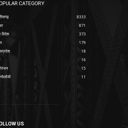
OPULAR CATEGORY
्तीसगढ़
8333
्षा
871
श विदेश
373
ल
179
्यप्रदेश
18
म
16
ोरंजन
15
क्नोलॉजी
11
OLLOW US