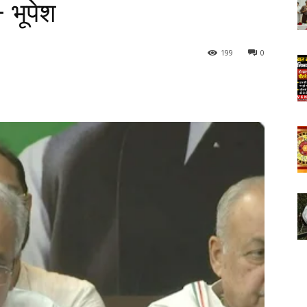
 भूपेश
199
0